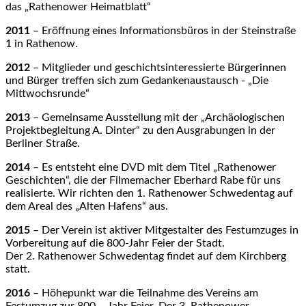
das „Rathenower Heimatblatt“
2011
– Eröffnung eines Informationsbüros in der Steinstraße
1 in Rathenow.
2012
– Mitglieder und geschichtsinteressierte Bürgerinnen
und Bürger treffen sich zum Gedankenaustausch - „Die
Mittwochsrunde“
2013
– Gemeinsame Ausstellung mit der „Archäologischen
Projektbegleitung A. Dinter“ zu den Ausgrabungen in der
Berliner Straße.
2014
– Es entsteht eine DVD mit dem Titel „Rathenower
Geschichten“, die der Filmemacher Eberhard Rabe für uns
realisierte. Wir richten den 1. Rathenower Schwedentag auf
dem Areal des „Alten Hafens“ aus.
2015
– Der Verein ist aktiver Mitgestalter des Festumzuges in
Vorbereitung auf die 800-Jahr Feier der Stadt.
Der 2. Rathenower Schwedentag findet auf dem Kirchberg
statt.
2016
– Höhepunkt war die Teilnahme des Vereins am
Festumzug zur 800 – Jahr Feier. Der 3. Rathenower